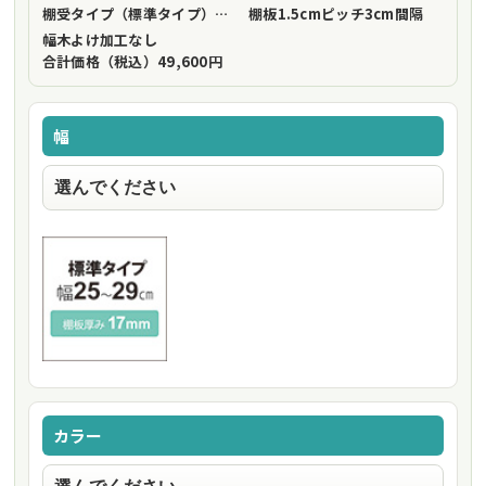
棚受タイプ（標準タイプ）
フリーストップ棚受（標準仕様）
棚板1.5cmピッチ
3cm間隔
幅木よけ加工
なし
合計価格（税込）
49,600円
幅
カラー