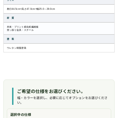
サイズ
奥行44.5cm×高さ47.0cm×幅25.0～29.0cm
材 質
本体・プリント紙化粧繊維板
突っ張り金具・スチール
塗 装
ウレタン樹脂塗装
ご希望の仕様をお選びください。
幅・カラーを選択し、必要に応じてオプションをお選びくださ
い。
選択中の仕様