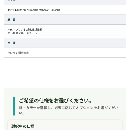
サイズ
奥行44.5cm×高さ47.0cm×幅30.0～44.0cm
材 質
本体・プリント紙化粧繊維板
突っ張り金具・スチール
塗 装
ウレタン樹脂塗装
ご希望の仕様をお選びください。
幅・カラーを選択し、必要に応じてオプションをお選びくださ
い。
選択中の仕様