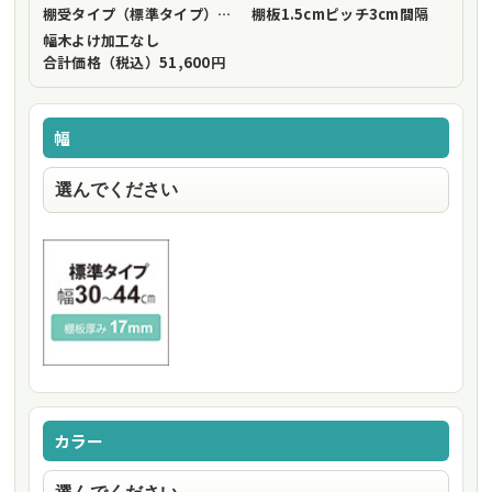
棚受タイプ（標準タイプ）
フリーストップ棚受（標準仕様）
棚板1.5cmピッチ
3cm間隔
幅木よけ加工
なし
合計価格（税込）
51,600円
幅
カラー