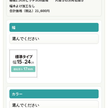
棚板1.5cmピッチ
3cm間隔
片開きの方向
右開き
幅木よけ加工
なし
合計価格（税込）
21,600円
幅
カラー