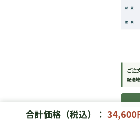
材 質
塗 装
ご注
配送
合計価格（税込）：
34,60