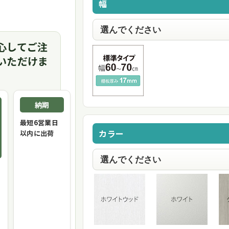
幅
心してご注
いただけま
納期
最短6営業日
カラー
以内に出荷