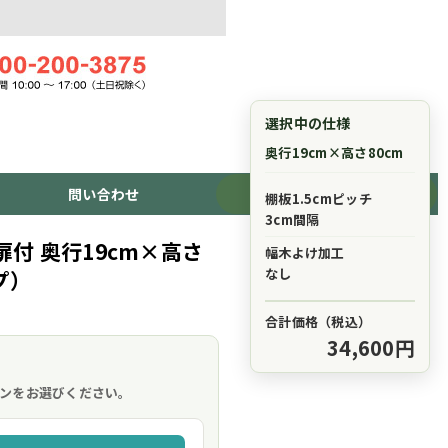
選択中の仕様
奥行19cm×高さ80cm
問い合わせ
ショッピングカート
棚板1.5cmピッチ
3cm間隔
付 奥行19cm×高さ
幅木よけ加工
なし
プ）
合計価格（税込）
34,600円
。
ンをお選びください。