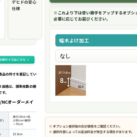
デヒドの安心
仕様
※これより下は使い勝手をアップするオプシ
必要に応じてお選びください。
幅木よけ加工
商品の外寸を表記してい
ス価格は、標準枚数の棚
です。
/NCオーダーメイ
奥行19cm×高
寸）
さ80cm×幅60
～70cm
※ オプション選択後の合計価格をご確認ください。
※ 選択内容によっては追加料金が発生する場合があります。
）
15.8cm