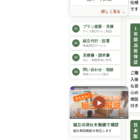
仕様
です
詳しく見る
プラン提案・見積
1
01
サイズ選びからご相談
年
間
組立代行・設置
02
品
地域限定サービス
質
保
見積書・請求書
03
法人・業務用途に対応
証
問い合わせ・相談
ご購
04
専用フォームで受付
入後
も安
心の
保証
▶
付き
日
組立の流れを動画で確認
本
組立解説動画を再生します
製