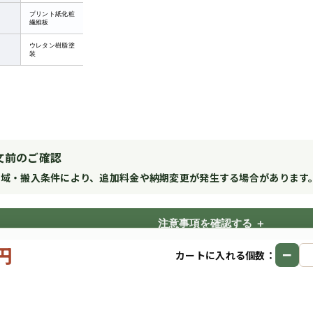
プリント紙化粧
繊維板
ウレタン樹脂塗
装
文前のご確認
地域・搬入条件により、追加料金や納期変更が発生する場合があります
注意事項を確認する
0円
−
カートに入れる個数：
Copyright © 2026
サイズオーダー収納PRO