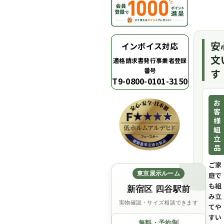
安
インボイス対応
文
適格請求書発行事業者登録
番号
す
T9-0800-0101-3150
お
客
様
組
立
品
ご家
東京展示ルーム
庭で
も組
新宿区 四谷駅前
み立
実物確認・サイズ相談できます
てや
すい
無料・予約制