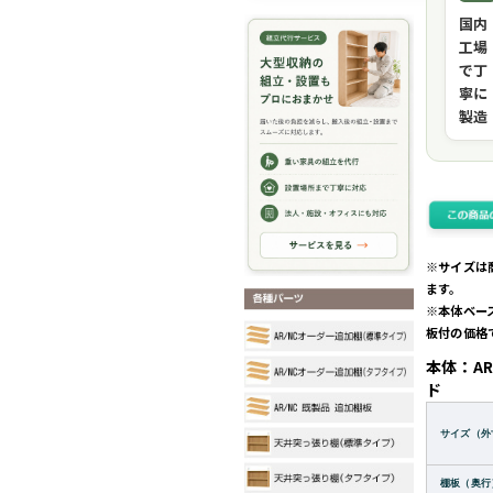
国内
工場
で丁
寧に
製造
※サイズは
ます。
※本体ベー
板付の価格
本体：AR
ド
サイズ（外
棚板（奥行