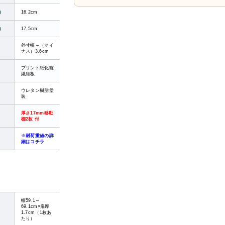
）
16.2cm
）
17.5cm
外寸幅～（マイ
ナス）3.6cm
プリント紙化粧
繊維板
ウレタン樹脂塗
装
厚さ17mm移動
棚2枚 付
※
耐荷重値の詳
細はコチラ
幅59.1～
69.1cm×扉厚
1.7cm（1枚あ
たり）