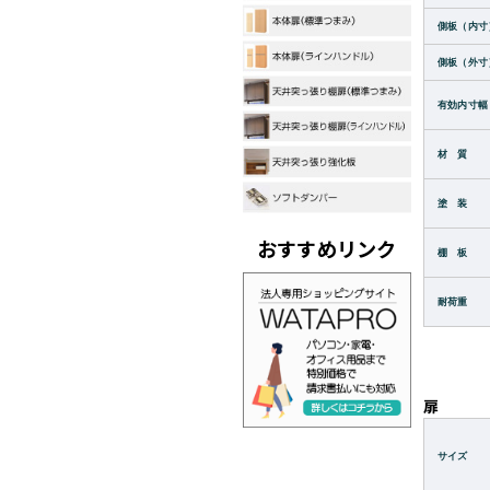
側板（内寸
側板（外寸
有効内寸幅
材 質
塗 装
おすすめリンク
棚 板
耐荷重
扉
サイズ