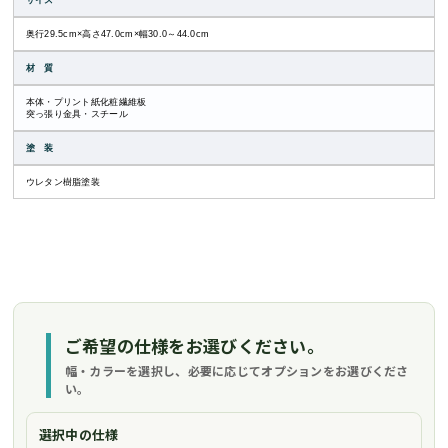
サイズ
奥行29.5cm×高さ47.0cm×幅30.0～44.0cm
材 質
本体・プリント紙化粧繊維板
突っ張り金具・スチール
塗 装
ウレタン樹脂塗装
ご希望の仕様をお選びください。
幅・カラーを選択し、必要に応じてオプションをお選びくださ
い。
選択中の仕様